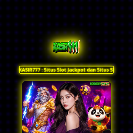
KASIR777 : Situs Slot Jackpot dan Situs Slot 77